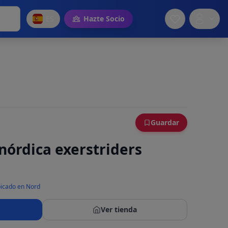
ES
Hazte Socio
Guardar
nórdica exerstriders
icado en Nord
Ver tienda