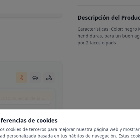
Descripción del Produ
Características: Color: negro 
hendiduras, para un buen agar
por 2 tacos o pads
Plaça Pare Antoni Ramon Pasqual, 7, Nord, 07010 Es Secar de la Real, Illes Balears, Spain
eferencias de cookies
mos cookies de terceros para mejorar nuestra página web y mostrar
dad personalizada basada en tus hábitos de navegación. Estas cook