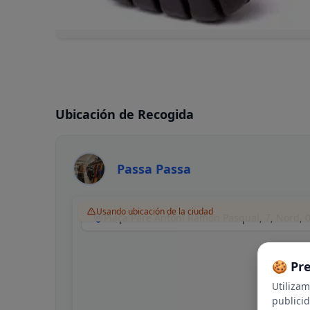
Ubicación de Recogida
Passa Passa
Usando ubicación de la ciudad
🍪 Pr
Utiliza
publici