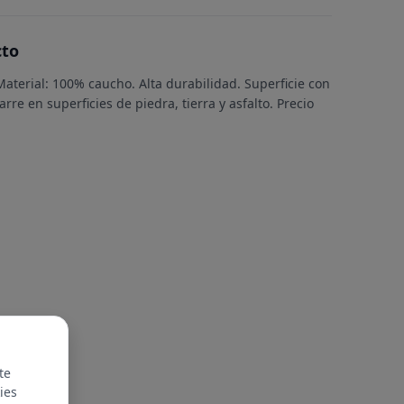
cto
Material: 100% caucho. Alta durabilidad. Superficie con
re en superficies de piedra, tierra y asfalto. Precio
te
ies