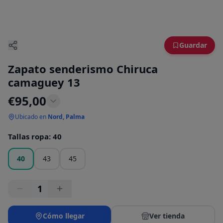
Guardar
Zapato senderismo Chiruca
camaguey 13
€
95,00
Ubicado en
Nord, Palma
Tallas ropa
:
40
40
43
45
1
Cómo llegar
Ver tienda