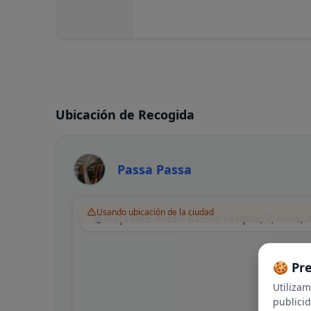
Ubicación de Recogida
Passa Passa
Usando ubicación de la ciudad
🍪 Pr
Utiliza
publici