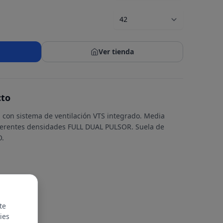
Ver tienda
cto
il con sistema de ventilación VTS integrado. Media
iferentes densidades FULL DUAL PULSOR. Suela de
O.
te
ies