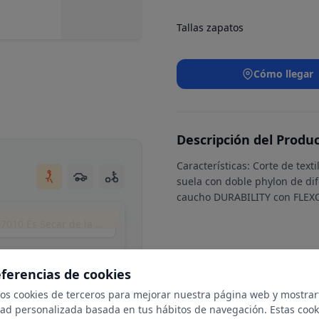
Tallas zapatos
Cómo llegar
Descripción del Produ
Características: Corte de text
suela con doble phylon de d
caucho DURABILITY con FLEX
Plaça Pare Antoni Ramon Pasqual, 7, Nord, 07010 Es Secar de la Real, Illes Balears, Spain
eferencias de cookies
mos cookies de terceros para mejorar nuestra página web y mostrar
dad personalizada basada en tus hábitos de navegación. Estas cook