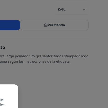
Ver tienda
cto
fibra larga peinado 175 grs sanforizado Estampado logo
ina según las instrucciones de la etiqueta.
te
ies