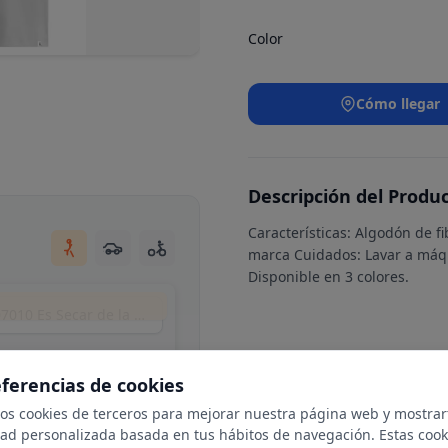
Color
Cómo llegar
Descripción del Produ
Características: Algodón de 
marca Cuidados: Lavar a máqu
Disponible en 3 colores.
Plaça Pare Antoni Ramon Pasqual, 7, Nord, 07010 Es Secar de la Real, Illes Balears, Spain
eferencias de cookies
mos cookies de terceros para mejorar nuestra página web y mostrar
dad personalizada basada en tus hábitos de navegación. Estas cook