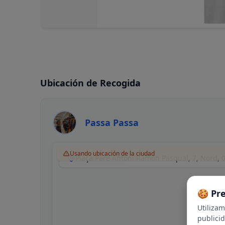
Ubicación de Recogida
Passa Passa
Usando ubicación de la ciudad
🍪 Pr
Utiliza
publici