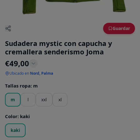
Guardar
Sudadera mystic con capucha y
cremallera senderismo Joma
€
49,00
Ubicado en
Nord, Palma
Tallas ropa
:
m
m
l
xxl
xl
Color
:
kaki
kaki