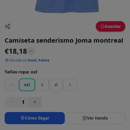
Guardar
Camiseta senderismo Joma montreal
€
18,18
Ubicado en
Nord, Palma
Tallas ropa
:
xxl
m
xxl
s
xl
l
1
Cómo llegar
Ver tienda