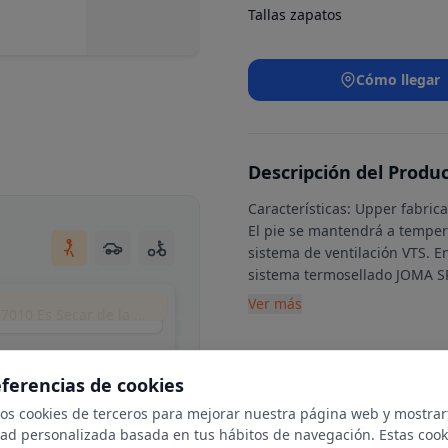
Tallas zapatos
Cómo llegar
Descripción del Produ
Características: Upper fabri
El pie se mantendrá a tempera
sistema de ventilación VTS. En
sistema termosellado JOMA 
Ver más
Plaça Pare Antoni Ramon Pasqual, 7, Nord, 07010 Es Secar de la Real, Illes Balears, Spain
eferencias de cookies
mos cookies de terceros para mejorar nuestra página web y mostrar
dad personalizada basada en tus hábitos de navegación. Estas cook