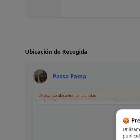
Ubicación de Recogida
Passa Passa
Usando ubicación de la ciudad
🍪 Pr
Utiliza
publici