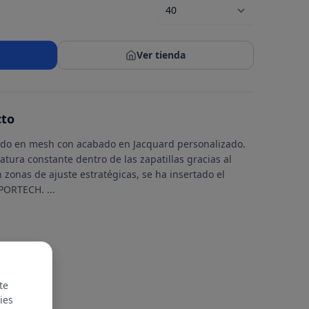
Ver tienda
cto
cado en mesh con acabado en Jacquard personalizado.
tura constante dentro de las zapatillas gracias al
 zonas de ajuste estratégicas, se ha insertado el
SPORTECH.
...
te
ies