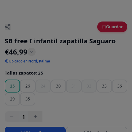
Guardar
SB free I infantil zapatilla Saguaro
€
46,99
Ubicado en
Nord, Palma
Tallas zapatos
:
25
25
26
24
30
31
32
33
36
29
35
1