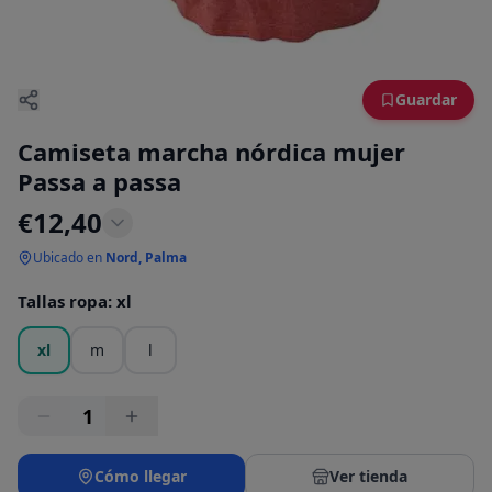
Guardar
Camiseta marcha nórdica mujer
Passa a passa
€
12,40
Ubicado en
Nord, Palma
Tallas ropa
:
xl
xl
m
l
1
Cómo llegar
Ver tienda