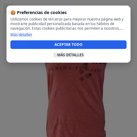
Ubicado en
Nord, Palma
🍪 Preferencias de cookies
Utilizamos cookies de terceros para mejorar nuestra página web y
mostrarte publicidad personalizada basada en tus hábitos de
navegación. Estas cookies publicitarias nos permiten a nosotros,
analizar tu navegación en nuestra página y en internet para
Más detalles
mostrarte anuncios relevantes para ti. Al activarlas, aceptas el uso
de cookies para fines publicitarios y la recopilación y tratamiento de
ACEPTAR TODO
tus datos de navegación, incluyendo la posible compartición de
estos datos con terceros para ofrecerte publicidad personalizada.
MÁS DETALLES