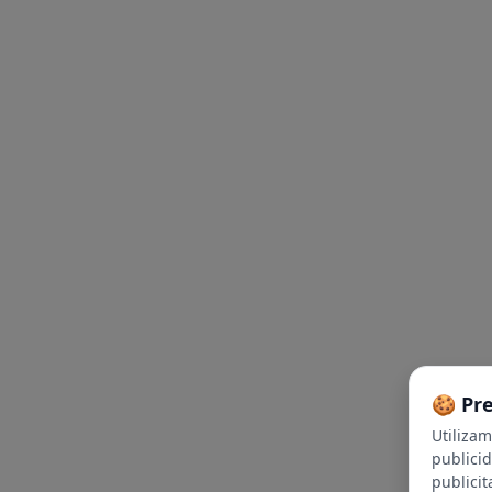
🍪 Pr
Utiliza
publici
publicit