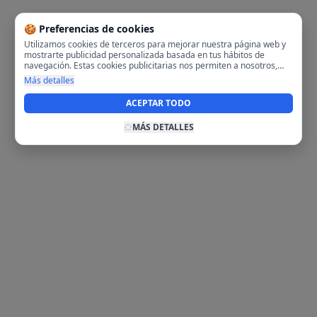
🍪 Preferencias de cookies
Utilizamos cookies de terceros para mejorar nuestra página web y
mostrarte publicidad personalizada basada en tus hábitos de
navegación. Estas cookies publicitarias nos permiten a nosotros,
analizar tu navegación en nuestra página y en internet para
Más detalles
mostrarte anuncios relevantes para ti. Al activarlas, aceptas el uso
de cookies para fines publicitarios y la recopilación y tratamiento de
ACEPTAR TODO
tus datos de navegación, incluyendo la posible compartición de
estos datos con terceros para ofrecerte publicidad personalizada.
MÁS DETALLES