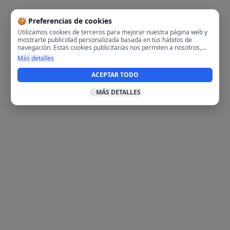
🍪 Preferencias de cookies
Utilizamos cookies de terceros para mejorar nuestra página web y
mostrarte publicidad personalizada basada en tus hábitos de
navegación. Estas cookies publicitarias nos permiten a nosotros,
analizar tu navegación en nuestra página y en internet para
Más detalles
mostrarte anuncios relevantes para ti. Al activarlas, aceptas el uso
de cookies para fines publicitarios y la recopilación y tratamiento de
ACEPTAR TODO
tus datos de navegación, incluyendo la posible compartición de
estos datos con terceros para ofrecerte publicidad personalizada.
MÁS DETALLES