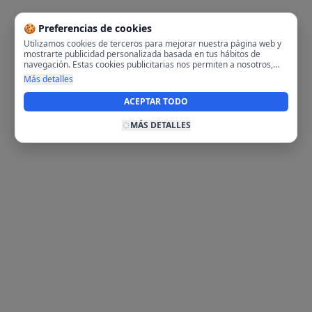
🍪 Preferencias de cookies
Utilizamos cookies de terceros para mejorar nuestra página web y
mostrarte publicidad personalizada basada en tus hábitos de
navegación. Estas cookies publicitarias nos permiten a nosotros,
analizar tu navegación en nuestra página y en internet para
Más detalles
mostrarte anuncios relevantes para ti. Al activarlas, aceptas el uso
de cookies para fines publicitarios y la recopilación y tratamiento de
ACEPTAR TODO
tus datos de navegación, incluyendo la posible compartición de
estos datos con terceros para ofrecerte publicidad personalizada.
MÁS DETALLES