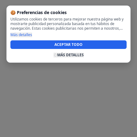
🍪 Preferencias de cookies
Utilizamos cookies de terceros para mejorar nuestra página web y
mostrarte publicidad personalizada basada en tus hábitos de
navegación. Estas cookies publicitarias nos permiten a nosotros,
analizar tu navegación en nuestra página y en internet para
Más detalles
mostrarte anuncios relevantes para ti. Al activarlas, aceptas el uso
de cookies para fines publicitarios y la recopilación y tratamiento de
ACEPTAR TODO
tus datos de navegación, incluyendo la posible compartición de
estos datos con terceros para ofrecerte publicidad personalizada.
MÁS DETALLES