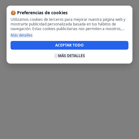
🍪 Preferencias de cookies
Utilizamos cookies de terceros para mejorar nuestra página web y
mostrarte publicidad personalizada basada en tus hábitos de
navegación. Estas cookies publicitarias nos permiten a nosotros,
analizar tu navegación en nuestra página y en internet para
Más detalles
mostrarte anuncios relevantes para ti. Al activarlas, aceptas el uso
de cookies para fines publicitarios y la recopilación y tratamiento de
ACEPTAR TODO
tus datos de navegación, incluyendo la posible compartición de
estos datos con terceros para ofrecerte publicidad personalizada.
MÁS DETALLES