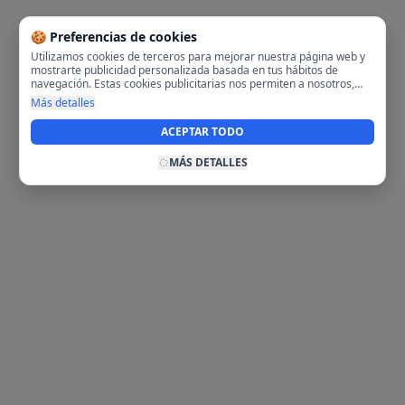
🍪 Preferencias de cookies
Utilizamos cookies de terceros para mejorar nuestra página web y
mostrarte publicidad personalizada basada en tus hábitos de
navegación. Estas cookies publicitarias nos permiten a nosotros,
analizar tu navegación en nuestra página y en internet para
Más detalles
mostrarte anuncios relevantes para ti. Al activarlas, aceptas el uso
de cookies para fines publicitarios y la recopilación y tratamiento de
ACEPTAR TODO
tus datos de navegación, incluyendo la posible compartición de
estos datos con terceros para ofrecerte publicidad personalizada.
MÁS DETALLES