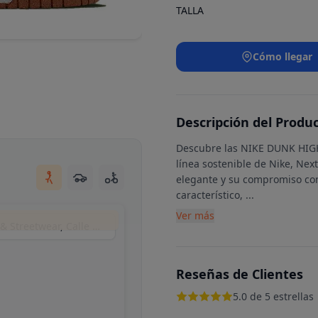
TALLA
Cómo llegar
Descripción del Produ
Descubre las NIKE DUNK HIG
línea sostenible de Nike, Nex
elegante y su compromiso co
característico,
...
Ver más
Jefa Sneakers Madrid | Tienda de zapatillas & Streetwear, Calle de Apodaca, Madrid, España
Reseñas de Clientes
5.0 de 5 estrellas