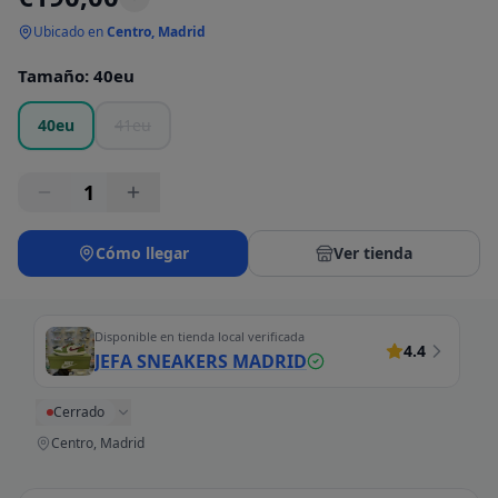
Ubicado en
Centro, Madrid
Tamaño
:
40eu
40eu
41eu
1
Cómo llegar
Ver tienda
Disponible en tienda local verificada
4.4
JEFA SNEAKERS MADRID
Cerrado
Centro, Madrid