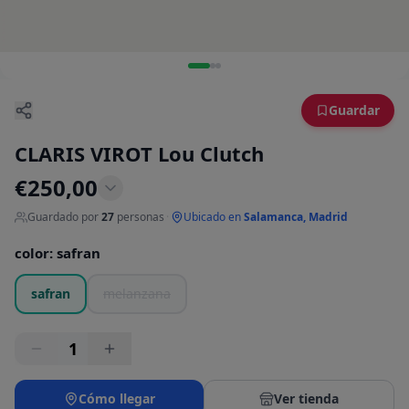
Guardar
CLARIS VIROT Lou Clutch
€
250,00
Guardado por
27
personas
·
Ubicado en
Salamanca, Madrid
color
:
safran
safran
melanzana
1
Cómo llegar
Ver tienda