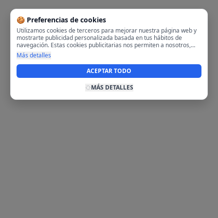
🍪 Preferencias de cookies
Utilizamos cookies de terceros para mejorar nuestra página web y
mostrarte publicidad personalizada basada en tus hábitos de
navegación. Estas cookies publicitarias nos permiten a nosotros,
analizar tu navegación en nuestra página y en internet para
Más detalles
mostrarte anuncios relevantes para ti. Al activarlas, aceptas el uso
de cookies para fines publicitarios y la recopilación y tratamiento de
ACEPTAR TODO
tus datos de navegación, incluyendo la posible compartición de
estos datos con terceros para ofrecerte publicidad personalizada.
MÁS DETALLES