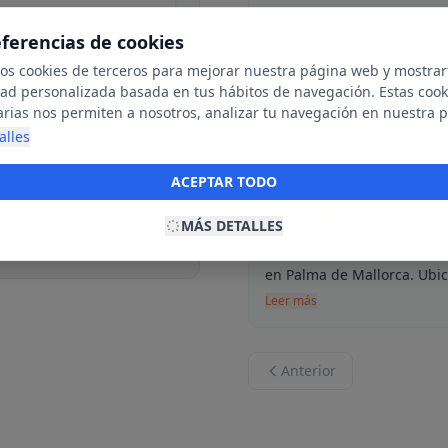
eferencias de cookies
ENR 144FPS
E
mos cookies de terceros para mejorar nuestra página web y mostrar
7 de junio de 
dad personalizada basada en tus hábitos de navegación. Estas cook
Muy buen servicio y depen
arias nos permiten a nosotros, analizar tu navegación en nuestra 
de productos muy buena
net para mostrarte anuncios relevantes para ti. Al activarlas, acept
alles
ookies para fines publicitarios y la recopilación y tratamiento de t
ación, incluyendo la posible compartición de estos datos con terc
ACEPTAR TODO
ecerte publicidad personalizada.
Indi Vich
I
7 de junio de 
MÁS DETALLES
Si eres un verdadero amante
en Palma de Mallorca. Ubica
Leer más
Anterior