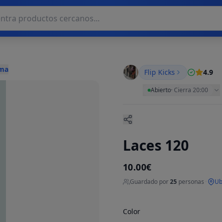
lma
Flip Kicks
4.9
Abierto
·
Cierra 20:00
Laces 120
10.00€
Guardado por
25
personas
·
Ub
Color