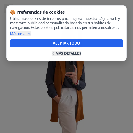
Ubicado en
Chamartín, Madrid
🍪 Preferencias de cookies
Utilizamos cookies de terceros para mejorar nuestra página web y
mostrarte publicidad personalizada basada en tus hábitos de
navegación. Estas cookies publicitarias nos permiten a nosotros,
analizar tu navegación en nuestra página y en internet para
Más detalles
mostrarte anuncios relevantes para ti. Al activarlas, aceptas el uso
de cookies para fines publicitarios y la recopilación y tratamiento de
ACEPTAR TODO
tus datos de navegación, incluyendo la posible compartición de
estos datos con terceros para ofrecerte publicidad personalizada.
MÁS DETALLES