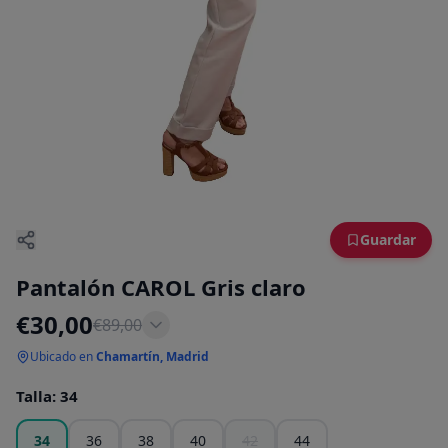
Guardar
Pantalón CAROL Gris claro
€
30,00
€
89,00
Ubicado en
Chamartín, Madrid
Talla
:
34
34
36
38
40
42
44