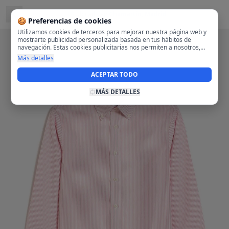
Ubicado en
Chamartín, Madrid
🍪 Preferencias de cookies
Utilizamos cookies de terceros para mejorar nuestra página web y
mostrarte publicidad personalizada basada en tus hábitos de
navegación. Estas cookies publicitarias nos permiten a nosotros,
analizar tu navegación en nuestra página y en internet para
Más detalles
mostrarte anuncios relevantes para ti. Al activarlas, aceptas el uso
de cookies para fines publicitarios y la recopilación y tratamiento de
ACEPTAR TODO
tus datos de navegación, incluyendo la posible compartición de
estos datos con terceros para ofrecerte publicidad personalizada.
MÁS DETALLES