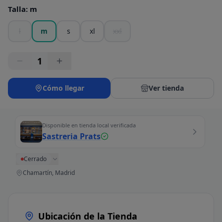
Talla
:
m
l
m
s
xl
xxl
1
Cómo llegar
Ver tienda
Disponible en tienda local verificada
Sastreria Prats
Cerrado
Chamartín, Madrid
Ubicación de la Tienda