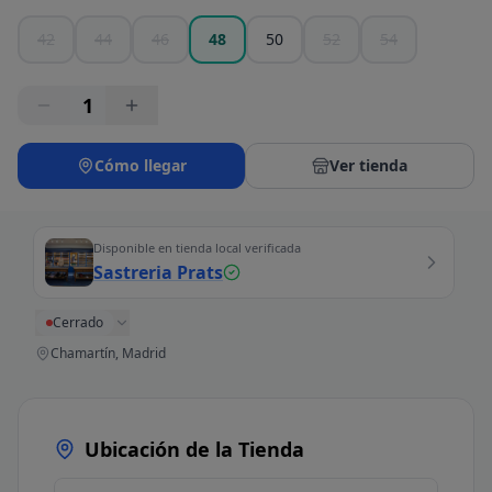
42
44
46
48
50
52
54
1
Cómo llegar
Ver tienda
Disponible en tienda local verificada
Sastreria Prats
Cerrado
Chamartín, Madrid
Ubicación de la Tienda