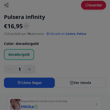
Guardar
Pulsera infinity
€
16,95
Guardado por
14
personas
·
Ubicado en
Centre, Palma
Color
:
dorado/gold
dorado/gold
1
Cómo llegar
Ver tienda
Disponible en tienda local verificada
Hétika