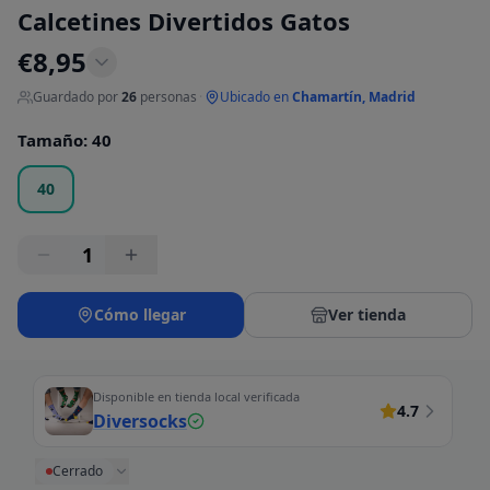
Calcetines Divertidos Gatos
€
8,95
Guardado por
26
personas
·
Ubicado en
Chamartín, Madrid
Tamaño
:
40
40
1
Cómo llegar
Ver tienda
Disponible en tienda local verificada
4.7
Diversocks
Cerrado