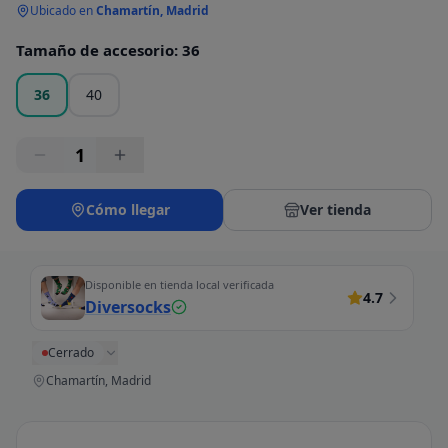
Ubicado en
Chamartín, Madrid
Tamaño de accesorio
:
36
36
40
1
Cómo llegar
Ver tienda
Disponible en tienda local verificada
4.7
Diversocks
Cerrado
Chamartín, Madrid