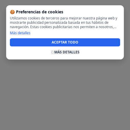
🍪 Preferencias de cookies
Utilizamos cookies de terceros para mejorar nuestra página web y
mostrarte publicidad personalizada basada en tus hábitos de
navegación. Estas cookies publicitarias nos permiten a nosotros,
analizar tu navegación en nuestra página y en internet para
Más detalles
mostrarte anuncios relevantes para ti. Al activarlas, aceptas el uso
de cookies para fines publicitarios y la recopilación y tratamiento de
ACEPTAR TODO
tus datos de navegación, incluyendo la posible compartición de
estos datos con terceros para ofrecerte publicidad personalizada.
MÁS DETALLES