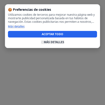
🍪 Preferencias de cookies
Utilizamos cookies de terceros para mejorar nuestra página web y
mostrarte publicidad personalizada basada en tus hábitos de
navegación. Estas cookies publicitarias nos permiten a nosotros,
analizar tu navegación en nuestra página y en internet para
Más detalles
mostrarte anuncios relevantes para ti. Al activarlas, aceptas el uso
de cookies para fines publicitarios y la recopilación y tratamiento de
ACEPTAR TODO
tus datos de navegación, incluyendo la posible compartición de
estos datos con terceros para ofrecerte publicidad personalizada.
MÁS DETALLES