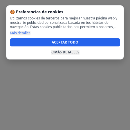
🍪 Preferencias de cookies
Utilizamos cookies de terceros para mejorar nuestra página web y
mostrarte publicidad personalizada basada en tus hábitos de
navegación. Estas cookies publicitarias nos permiten a nosotros,
analizar tu navegación en nuestra página y en internet para
Más detalles
mostrarte anuncios relevantes para ti. Al activarlas, aceptas el uso
de cookies para fines publicitarios y la recopilación y tratamiento de
ACEPTAR TODO
tus datos de navegación, incluyendo la posible compartición de
estos datos con terceros para ofrecerte publicidad personalizada.
MÁS DETALLES