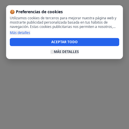
🍪 Preferencias de cookies
Utilizamos cookies de terceros para mejorar nuestra página web y
mostrarte publicidad personalizada basada en tus hábitos de
navegación. Estas cookies publicitarias nos permiten a nosotros,
analizar tu navegación en nuestra página y en internet para
Más detalles
mostrarte anuncios relevantes para ti. Al activarlas, aceptas el uso
de cookies para fines publicitarios y la recopilación y tratamiento de
ACEPTAR TODO
tus datos de navegación, incluyendo la posible compartición de
estos datos con terceros para ofrecerte publicidad personalizada.
MÁS DETALLES