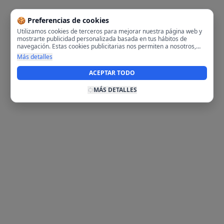
🍪 Preferencias de cookies
Utilizamos cookies de terceros para mejorar nuestra página web y
mostrarte publicidad personalizada basada en tus hábitos de
navegación. Estas cookies publicitarias nos permiten a nosotros,
analizar tu navegación en nuestra página y en internet para
Más detalles
mostrarte anuncios relevantes para ti. Al activarlas, aceptas el uso
de cookies para fines publicitarios y la recopilación y tratamiento de
ACEPTAR TODO
tus datos de navegación, incluyendo la posible compartición de
estos datos con terceros para ofrecerte publicidad personalizada.
MÁS DETALLES