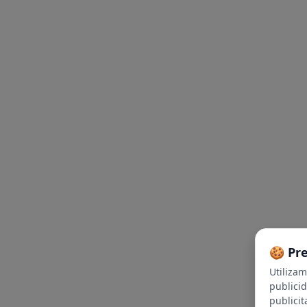
🍪 Pr
Utiliza
publici
publicit