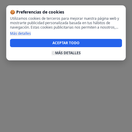
🍪 Preferencias de cookies
Utilizamos cookies de terceros para mejorar nuestra página web y
mostrarte publicidad personalizada basada en tus hábitos de
navegación. Estas cookies publicitarias nos permiten a nosotros,
analizar tu navegación en nuestra página y en internet para
Más detalles
mostrarte anuncios relevantes para ti. Al activarlas, aceptas el uso
de cookies para fines publicitarios y la recopilación y tratamiento de
ACEPTAR TODO
tus datos de navegación, incluyendo la posible compartición de
estos datos con terceros para ofrecerte publicidad personalizada.
MÁS DETALLES