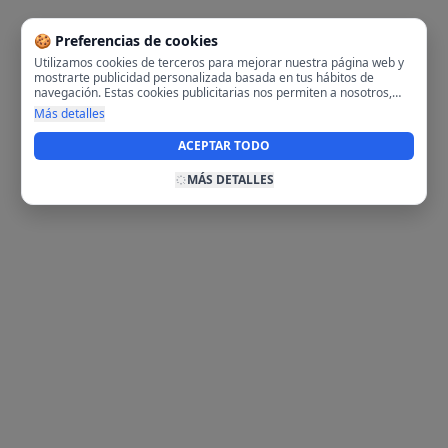
🍪 Preferencias de cookies
Utilizamos cookies de terceros para mejorar nuestra página web y
mostrarte publicidad personalizada basada en tus hábitos de
navegación. Estas cookies publicitarias nos permiten a nosotros,
analizar tu navegación en nuestra página y en internet para
Más detalles
mostrarte anuncios relevantes para ti. Al activarlas, aceptas el uso
de cookies para fines publicitarios y la recopilación y tratamiento de
ACEPTAR TODO
tus datos de navegación, incluyendo la posible compartición de
estos datos con terceros para ofrecerte publicidad personalizada.
MÁS DETALLES