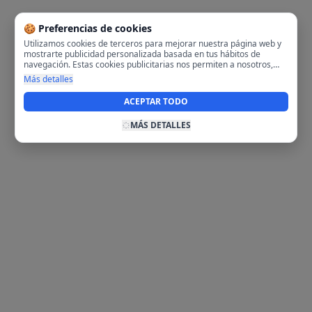
🍪 Preferencias de cookies
Utilizamos cookies de terceros para mejorar nuestra página web y
mostrarte publicidad personalizada basada en tus hábitos de
navegación. Estas cookies publicitarias nos permiten a nosotros,
analizar tu navegación en nuestra página y en internet para
Más detalles
mostrarte anuncios relevantes para ti. Al activarlas, aceptas el uso
de cookies para fines publicitarios y la recopilación y tratamiento de
ACEPTAR TODO
tus datos de navegación, incluyendo la posible compartición de
estos datos con terceros para ofrecerte publicidad personalizada.
MÁS DETALLES