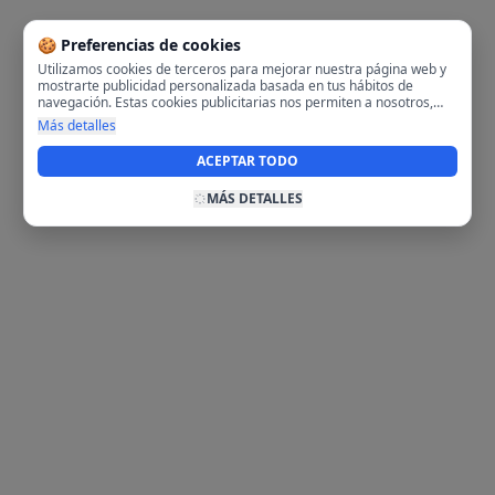
🍪 Preferencias de cookies
Utilizamos cookies de terceros para mejorar nuestra página web y
mostrarte publicidad personalizada basada en tus hábitos de
navegación. Estas cookies publicitarias nos permiten a nosotros,
analizar tu navegación en nuestra página y en internet para
Más detalles
mostrarte anuncios relevantes para ti. Al activarlas, aceptas el uso
de cookies para fines publicitarios y la recopilación y tratamiento de
ACEPTAR TODO
tus datos de navegación, incluyendo la posible compartición de
estos datos con terceros para ofrecerte publicidad personalizada.
MÁS DETALLES