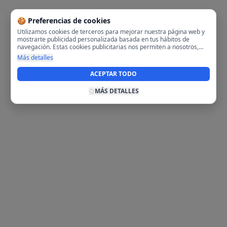
🍪 Preferencias de cookies
Utilizamos cookies de terceros para mejorar nuestra página web y
mostrarte publicidad personalizada basada en tus hábitos de
navegación. Estas cookies publicitarias nos permiten a nosotros,
analizar tu navegación en nuestra página y en internet para
Más detalles
mostrarte anuncios relevantes para ti. Al activarlas, aceptas el uso
de cookies para fines publicitarios y la recopilación y tratamiento de
ACEPTAR TODO
tus datos de navegación, incluyendo la posible compartición de
estos datos con terceros para ofrecerte publicidad personalizada.
MÁS DETALLES