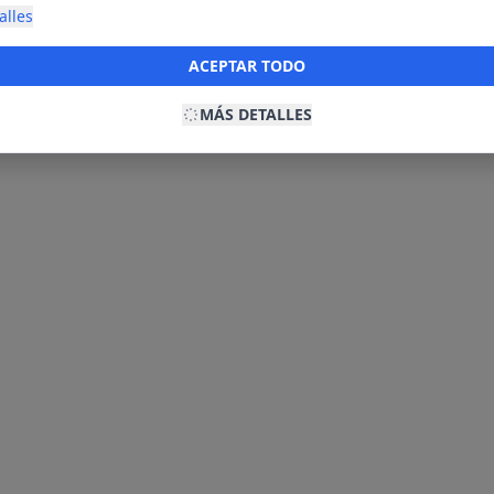
net para mostrarte anuncios relevantes para ti. Al activarlas, acept
alles
ookies para fines publicitarios y la recopilación y tratamiento de t
ación, incluyendo la posible compartición de estos datos con terc
ACEPTAR TODO
ecerte publicidad personalizada.
MÁS DETALLES