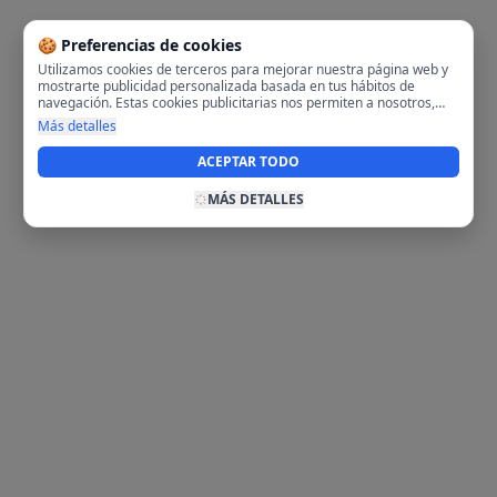
🍪 Preferencias de cookies
Utilizamos cookies de terceros para mejorar nuestra página web y
mostrarte publicidad personalizada basada en tus hábitos de
navegación. Estas cookies publicitarias nos permiten a nosotros,
analizar tu navegación en nuestra página y en internet para
Más detalles
mostrarte anuncios relevantes para ti. Al activarlas, aceptas el uso
de cookies para fines publicitarios y la recopilación y tratamiento de
ACEPTAR TODO
tus datos de navegación, incluyendo la posible compartición de
estos datos con terceros para ofrecerte publicidad personalizada.
MÁS DETALLES