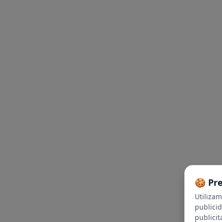
🍪 Pr
Utiliza
publici
publicit