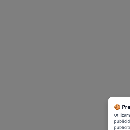
🍪 Pr
Utiliza
publici
publicit