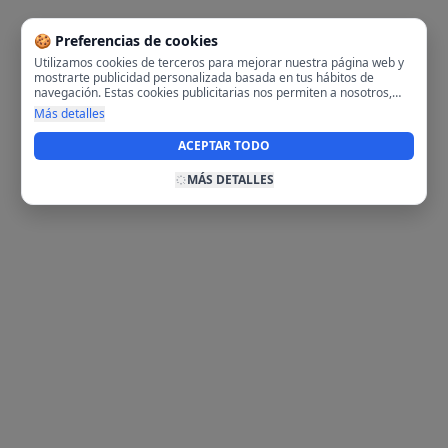
🍪 Preferencias de cookies
Utilizamos cookies de terceros para mejorar nuestra página web y
mostrarte publicidad personalizada basada en tus hábitos de
navegación. Estas cookies publicitarias nos permiten a nosotros,
analizar tu navegación en nuestra página y en internet para
Más detalles
mostrarte anuncios relevantes para ti. Al activarlas, aceptas el uso
de cookies para fines publicitarios y la recopilación y tratamiento de
ACEPTAR TODO
tus datos de navegación, incluyendo la posible compartición de
estos datos con terceros para ofrecerte publicidad personalizada.
MÁS DETALLES