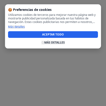
🍪 Preferencias de cookies
Utilizamos cookies de terceros para mejorar nuestra página web y
mostrarte publicidad personalizada basada en tus hábitos de
navegación. Estas cookies publicitarias nos permiten a nosotros,
analizar tu navegación en nuestra página y en internet para
Más detalles
mostrarte anuncios relevantes para ti. Al activarlas, aceptas el uso
de cookies para fines publicitarios y la recopilación y tratamiento de
ACEPTAR TODO
tus datos de navegación, incluyendo la posible compartición de
estos datos con terceros para ofrecerte publicidad personalizada.
MÁS DETALLES