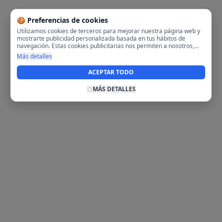
🍪 Preferencias de cookies
Utilizamos cookies de terceros para mejorar nuestra página web y
mostrarte publicidad personalizada basada en tus hábitos de
navegación. Estas cookies publicitarias nos permiten a nosotros,
analizar tu navegación en nuestra página y en internet para
Más detalles
mostrarte anuncios relevantes para ti. Al activarlas, aceptas el uso
de cookies para fines publicitarios y la recopilación y tratamiento de
ACEPTAR TODO
tus datos de navegación, incluyendo la posible compartición de
estos datos con terceros para ofrecerte publicidad personalizada.
MÁS DETALLES