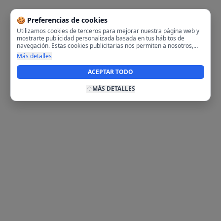
🍪 Preferencias de cookies
Utilizamos cookies de terceros para mejorar nuestra página web y
mostrarte publicidad personalizada basada en tus hábitos de
navegación. Estas cookies publicitarias nos permiten a nosotros,
analizar tu navegación en nuestra página y en internet para
Más detalles
mostrarte anuncios relevantes para ti. Al activarlas, aceptas el uso
de cookies para fines publicitarios y la recopilación y tratamiento de
ACEPTAR TODO
tus datos de navegación, incluyendo la posible compartición de
estos datos con terceros para ofrecerte publicidad personalizada.
MÁS DETALLES