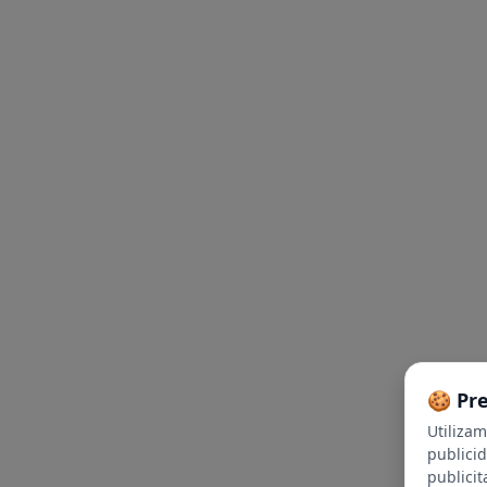
🍪 Pr
Utiliza
publici
publicit