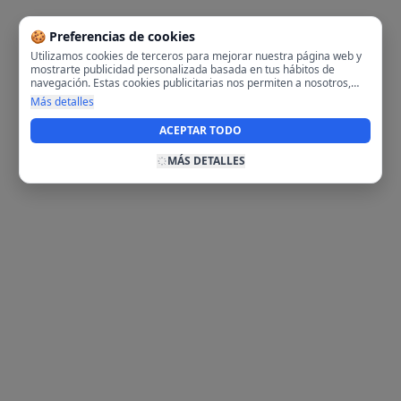
🍪 Preferencias de cookies
Utilizamos cookies de terceros para mejorar nuestra página web y
mostrarte publicidad personalizada basada en tus hábitos de
navegación. Estas cookies publicitarias nos permiten a nosotros,
analizar tu navegación en nuestra página y en internet para
Más detalles
mostrarte anuncios relevantes para ti. Al activarlas, aceptas el uso
de cookies para fines publicitarios y la recopilación y tratamiento de
ACEPTAR TODO
tus datos de navegación, incluyendo la posible compartición de
estos datos con terceros para ofrecerte publicidad personalizada.
MÁS DETALLES