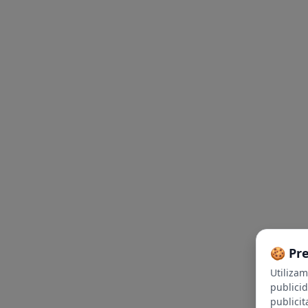
🍪 Pr
Utiliza
publici
publicit