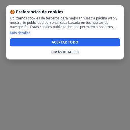
🍪 Preferencias de cookies
Utilizamos cookies de terceros para mejorar nuestra página web y
mostrarte publicidad personalizada basada en tus hábitos de
navegación. Estas cookies publicitarias nos permiten a nosotros,
analizar tu navegación en nuestra página y en internet para
Más detalles
mostrarte anuncios relevantes para ti. Al activarlas, aceptas el uso
de cookies para fines publicitarios y la recopilación y tratamiento de
ACEPTAR TODO
tus datos de navegación, incluyendo la posible compartición de
estos datos con terceros para ofrecerte publicidad personalizada.
MÁS DETALLES